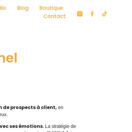
dio
Blog
Boutique
F
T
Contact
a
i
c
k
e
t
b
o
o
k
o
k
nel
-
f
n de prospects à client,
en
eux.
avec ses émotions
. La stratégie de