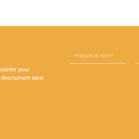
Prénom
E
&
Nom
sletter pour
s directement dans