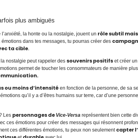
rfois plus ambiguës
rôle subtil mai
l’anxiété, la honte ou la nostalgie, jouent un
campagne
es émotions dans tes messages, tu pourras créer des
ec ta cible
.
souvenirs positifs
la nostalgie peut rappeler des
et créer u
émotions permet de toucher les consommateurs de manière plus
 communication.
us ou moins d’intensité
en fonction de la personne, de sa sen
d’émotions qu’il y a d’êtres humains sur terre, car d’une personn
personnages de
 ? Les
Vice-Versa
représentent bien cette di
vec ces émotions pour créer des messages qui résonnent profo
capter l
ent ces différentes émotions, tu peux non seulement
ntique
durable
et
avec lui.