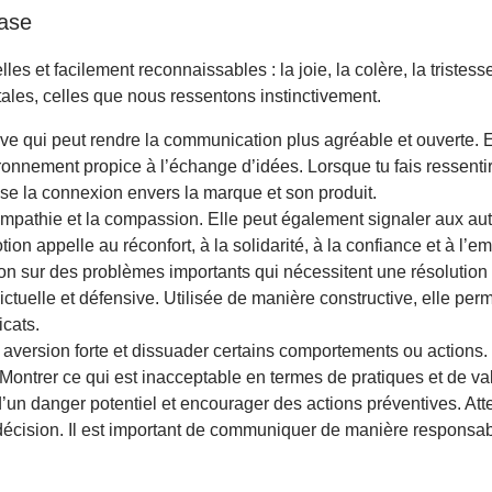
base
es et facilement reconnaissables : la joie, la colère, la tristesse
ales, celles que nous ressentons instinctivement.
ve qui peut rendre la communication plus agréable et ouverte. E
ronnement propice à l’échange d’idées. Lorsque tu fais ressentir 
rise la connexion envers la marque et son produit.
’empathie et la compassion. Elle peut également signaler aux a
on appelle au réconfort, à la solidarité, à la confiance et à l’e
ntion sur des problèmes importants qui nécessitent une résolution
tuelle et défensive. Utilisée de manière constructive, elle permet 
icats.
aversion forte et dissuader certains comportements ou actions. Il
 Montrer ce qui est inacceptable en termes de pratiques et de v
 d’un danger potentiel et encourager des actions préventives. Atte
décision. Il est important de communiquer de manière responsab