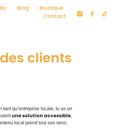
dio
Blog
Boutique
F
T
Contact
a
i
c
k
e
t
b
o
o
k
o
k
des clients
-
f
 tant qu’entreprise locale, tu as un
une solution accessible
eulent
,
contenu local prend tout son sens.