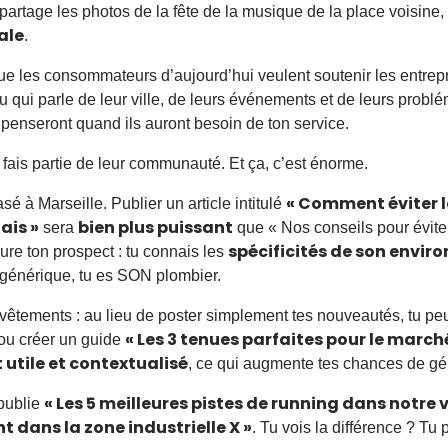
i partage les photos de la fête de la musique de la place voisin
ale
.
ue les consommateurs d’aujourd’hui veulent soutenir les entrepri
u qui parle de leur ville, de leurs événements et de leurs probl
s penseront quand ils auront besoin de ton service.
 fais partie de leur communauté. Et ça, c’est énorme.
« Comment éviter le
é à Marseille. Publier un article intitulé
ais »
bien plus puissant
sera
que « Nos conseils pour éviter
spécificités de son envi
sure ton prospect : tu connais les
 générique, tu es SON plombier.
êtements : au lieu de poster simplement tes nouveautés, tu pe
« Les 3 tenues parfaites pour le marché
 ou créer un guide
utile et contextualisé
, ce qui augmente tes chances de gé
« Les 5 meilleures pistes de running dans notre vi
 publie
t dans la zone industrielle X »
. Tu vois la différence ? T