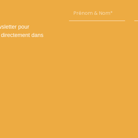
Prénom
E
&
Nom
sletter pour
s directement dans