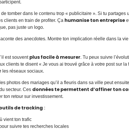
articipent.
e de tomber dans le contenu trop « publicitaire ». Si tu partage
humanise ton entreprise
s clients en train de profiter. Ça
e
que, pas juste un logo.
conte des anecdotes. Montre ton implication réelle dans la vie l
plus facile à mesurer
’il est souvent
. Tu peux suivre l’évolu
lients te disent « Je vous ai trouvé grâce à votre post sur la fê
 les réseaux sociaux.
 des photos des mariages qu’il a fleuris dans sa ville peut ens
données te permettent d’affiner ton c
 du secteur. Ces
er ton retour sur investissement.
outils de tracking
:
 vient ton trafic
our suivre tes recherches locales