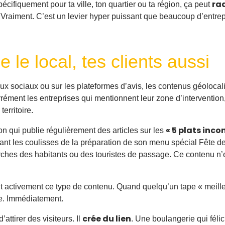
ra
écifiquement pour ta ville, ton quartier ou ta région, ça peut
 Vraiment. C’est un levier hyper puissant que beaucoup d’entre
 le local, tes clients aussi
aux sociaux ou sur les plateformes d’avis, les contenus géoloca
arrément les entreprises qui mentionnent leur zone d’interventio
erritoire.
« 5 plats inc
n qui publie régulièrement des articles sur les
nt les coulisses de la préparation de son menu spécial Fête d
hes des habitants ou des touristes de passage. Ce contenu n’est
ent activement ce type de contenu. Quand quelqu’un tape « meill
ale. Immédiatement.
crée du lien
attirer des visiteurs. Il
. Une boulangerie qui félic