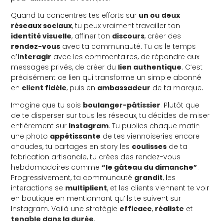
Quand tu concentres tes efforts sur
un ou deux
réseaux sociaux
, tu peux vraiment travailler ton
identité visuelle
, affiner ton
discours
, créer des
rendez-vous
avec ta communauté. Tu as le temps
d’
interagir
avec les commentaires, de répondre aux
messages privés, de créer du
lien authentique
. C’est
précisément ce lien qui transforme un simple abonné
en
client fidèle
, puis en
ambassadeur
de ta marque.
Imagine que tu sois
boulanger-pâtissier
. Plutôt que
de te disperser sur tous les réseaux, tu décides de miser
entièrement sur
Instagram
. Tu publies chaque matin
une photo
appétissante
de tes viennoiseries encore
chaudes, tu partages en story les
coulisses
de ta
fabrication artisanale, tu crées des rendez-vous
hebdomadaires comme
“le gâteau du dimanche”
.
Progressivement, ta communauté
grandit
, les
interactions se
multiplient
, et les clients viennent te voir
en boutique en mentionnant qu’ils te suivent sur
Instagram. Voilà une stratégie
efficace
,
réaliste
et
tenable dans la durée
.