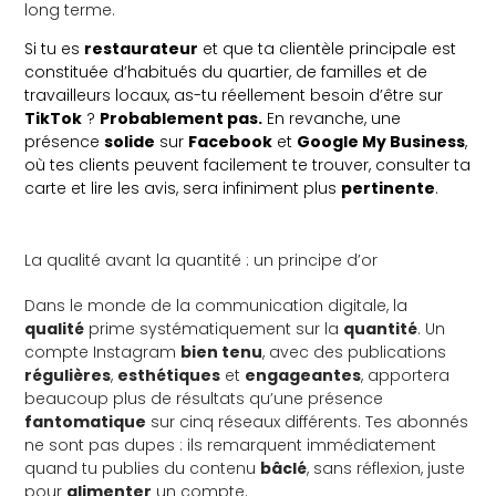
long terme.
Si tu es
restaurateur
et que ta clientèle principale est
constituée d’habitués du quartier, de familles et de
travailleurs locaux, as-tu réellement besoin d’être sur
TikTok
?
Probablement pas.
En revanche, une
présence
solide
sur
Facebook
et
Google My Business
,
où tes clients peuvent facilement te trouver, consulter ta
carte et lire les avis, sera infiniment plus
pertinente
.
La qualité avant la quantité : un principe d’or
Dans le monde de la communication digitale, la
qualité
prime systématiquement sur la
quantité
. Un
compte Instagram
bien tenu
, avec des publications
régulières
,
esthétiques
et
engageantes
, apportera
beaucoup plus de résultats qu’une présence
fantomatique
sur cinq réseaux différents. Tes abonnés
ne sont pas dupes : ils remarquent immédiatement
quand tu publies du contenu
bâclé
, sans réflexion, juste
pour
alimenter
un compte.