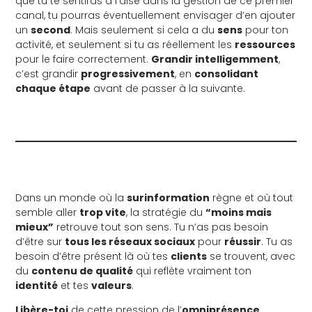
que tu te sentiras à l’aise dans la gestion de ce premier
canal, tu pourras éventuellement envisager d’en ajouter
un
second
. Mais seulement si cela a du
sens
pour ton
activité, et seulement si tu as réellement les
ressources
pour le faire correctement.
Grandir intelligemment
,
c’est grandir
progressivement
, en
consolidant
chaque étape
avant de passer à la suivante.
Dans un monde où la
surinformation
règne et où tout
semble aller
trop vite
, la stratégie du
“moins mais
mieux”
retrouve tout son sens. Tu n’as pas besoin
d’être sur
tous les réseaux sociaux
pour
réussir
. Tu as
besoin d’être présent là où tes
clients
se trouvent, avec
du
contenu de qualité
qui reflète vraiment ton
identité
et tes
valeurs
.
Libère-toi
de cette pression de l’
omniprésence
.