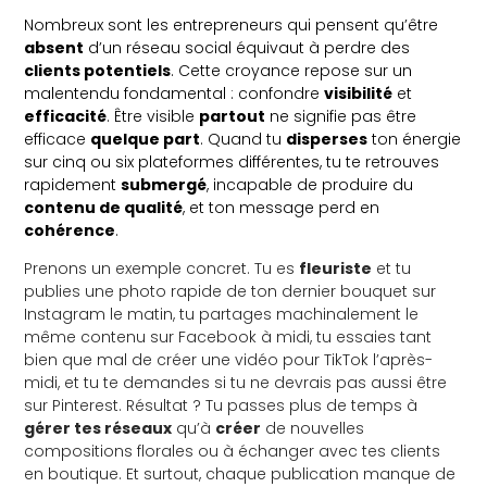
Nombreux sont les entrepreneurs qui pensent qu’être
absent
d’un réseau social équivaut à perdre des
clients potentiels
. Cette croyance repose sur un
malentendu fondamental : confondre
visibilité
et
efficacité
. Être visible
partout
ne signifie pas être
efficace
quelque part
. Quand tu
disperses
ton énergie
sur cinq ou six plateformes différentes, tu te retrouves
rapidement
submergé
, incapable de produire du
contenu de qualité
, et ton message perd en
cohérence
.
Prenons un exemple concret. Tu es
fleuriste
et tu
publies une photo rapide de ton dernier bouquet sur
Instagram le matin, tu partages machinalement le
même contenu sur Facebook à midi, tu essaies tant
bien que mal de créer une vidéo pour TikTok l’après-
midi, et tu te demandes si tu ne devrais pas aussi être
sur Pinterest. Résultat ? Tu passes plus de temps à
gérer tes réseaux
qu’à
créer
de nouvelles
compositions florales ou à échanger avec tes clients
en boutique. Et surtout, chaque publication manque de