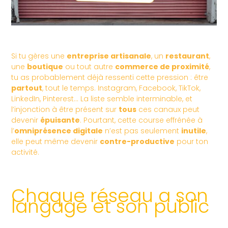
Si tu gères une
entreprise artisanale
, un
restaurant
,
une
boutique
ou tout autre
commerce de proximité
,
tu as probablement déjà ressenti cette pression : être
partout
, tout le temps. Instagram, Facebook, TikTok,
LinkedIn, Pinterest… La liste semble interminable, et
l’injonction à être présent sur
tous
ces canaux peut
devenir
épuisante
. Pourtant, cette course effrénée à
l’
omniprésence digitale
n’est pas seulement
inutile
,
elle peut même devenir
contre-productive
pour ton
activité.
Chaque réseau a son
langage et son public