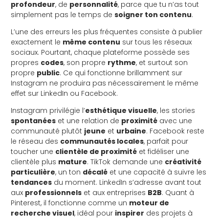
profondeur
, de
personnalité
, parce que tu n’as tout
simplement pas le temps de
soigner ton contenu
.
L’une des erreurs les plus fréquentes consiste à publier
exactement le
même contenu
sur tous les réseaux
sociaux. Pourtant, chaque plateforme possède ses
propres
codes
, son propre
rythme
, et surtout son
propre
public
. Ce qui fonctionne brillamment sur
Instagram ne produira pas nécessairement le même
effet sur LinkedIn ou Facebook.
Instagram privilégie l’
esthétique visuelle
, les stories
spontanées
et une relation de
proximité
avec une
communauté plutôt
jeune
et
urbaine
. Facebook reste
le réseau des
communautés locales
, parfait pour
toucher une
clientèle de proximité
et fidéliser une
clientèle plus
mature
. TikTok demande une
créativité
particulière
, un ton
décalé
et une capacité à suivre les
tendances
du moment. LinkedIn s’adresse avant tout
aux
professionnels
et aux entreprises
B2B
. Quant à
Pinterest, il fonctionne comme un
moteur de
recherche visuel
, idéal pour
inspirer
des projets à