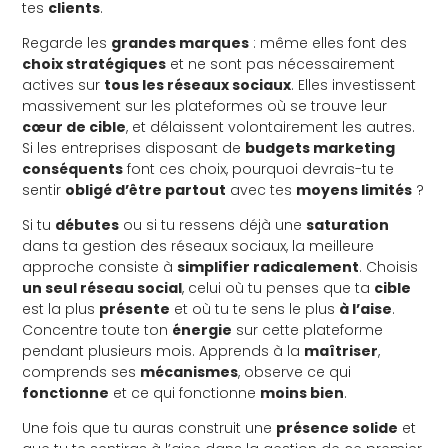
tes
clients
.
Regarde les
grandes marques
: même elles font des
choix stratégiques
et ne sont pas nécessairement
actives sur
tous les réseaux sociaux
. Elles investissent
massivement sur les plateformes où se trouve leur
cœur de cible
, et délaissent volontairement les autres.
Si les entreprises disposant de
budgets marketing
conséquents
font ces choix, pourquoi devrais-tu te
sentir
obligé d’être partout
avec tes
moyens limités
?
Si tu
débutes
ou si tu ressens déjà une
saturation
dans ta gestion des réseaux sociaux, la meilleure
approche consiste à
simplifier radicalement
. Choisis
un seul réseau social
, celui où tu penses que ta
cible
est la plus
présente
et où tu te sens le plus
à l’aise
.
Concentre toute ton
énergie
sur cette plateforme
pendant plusieurs mois. Apprends à la
maîtriser
,
comprends ses
mécanismes
, observe ce qui
fonctionne
et ce qui fonctionne
moins bien
.
Une fois que tu auras construit une
présence solide
et